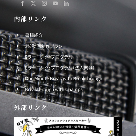
内部リンク
書籍紹介
3分動画制作プラン
Eラーニング・プログラム
Eラーニング・プログラム（法人向け）
One Minute Break with Breakthrough
Breakthrough with Champs
外部リンク