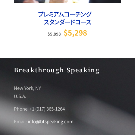
プレミアムコーチング｜
スタンダードコース
元の価格は
現在の価格は
$
5,298
$
5,898
$5,898
$5,298
でした。
です。
Breakthrough Speaking
New York, NY
U.S.A.
Phone: +1 (917) 365-1264
Email:
info@btspeaking.com