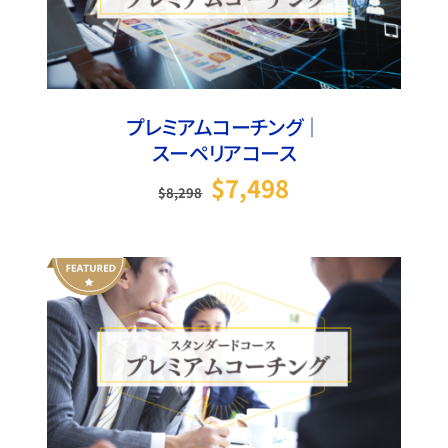
プレミアムコーチング｜
スーペリアコース
元の価格は
現在の価格は
$
7,498
$
8,298
$8,298
$7,498
でした。
です。
On Sale
お買い物カゴに追加
/
詳細