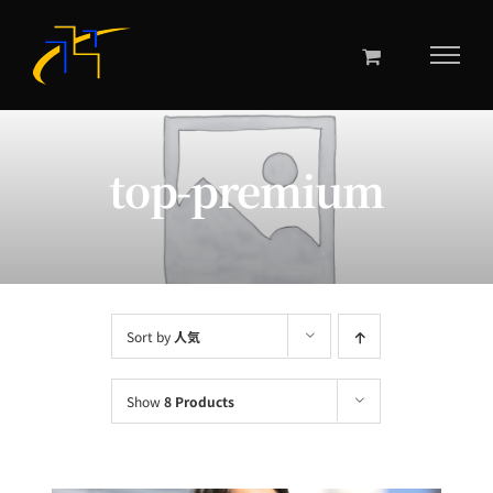
Skip
to
content
top-premium
Sort by
人気
Show
8 Products