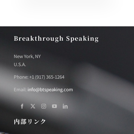
Breakthrough Speaking
New York, NY
U.S.A.
Phone: +1 (917) 365-1264
Email:
info@btspeaking.com
内部リンク