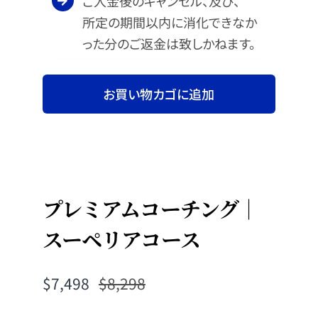
ご入金後のキャンセル、及び、
所定の期間以内に消化できなか
った分のご返金は致しかねます。
お買い物カゴに追加
プレミアムコーチング｜
スーペリアコース
$
7,498
$
8,298
元の価格は
現在の価格は
$8,298
$7,498