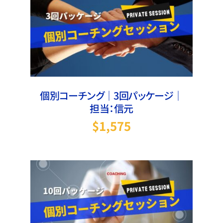
お買い物カゴに追加
/
詳細
個別コーチング｜3回パッケージ｜
担当：信元
$
1,575
お買い物カゴに追加
/
詳細