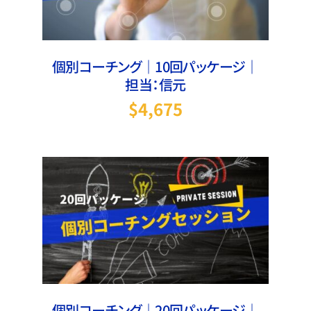
個別コーチング｜10回パッケージ｜
担当：信元
$
4,675
お買い物カゴに追加
/
詳細
個別コーチング｜20回パッケージ｜