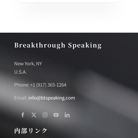
Breakthrough Speaking
New York, NY
U.S.A.
Phone: +1 (917) 365-1264
Email:
info@btspeaking.com
内部リンク