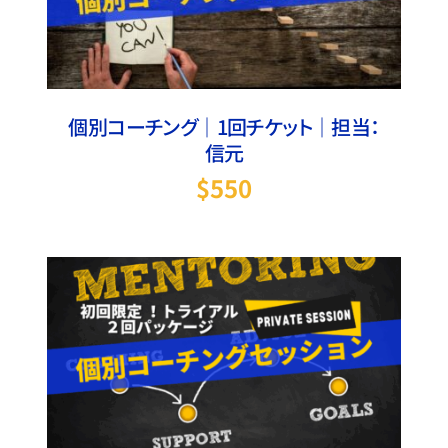
個別コーチング｜1回チケット｜担当：
信元
$
550
お買い物カゴに追加
/
詳細