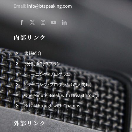
Email:
info@btspeaking.com
内部リンク
書籍紹介
3分動画制作プラン
Eラーニング・プログラム
Eラーニング・プログラム（法人向け）
One Minute Break with Breakthrough
Breakthrough with Champs
外部リンク