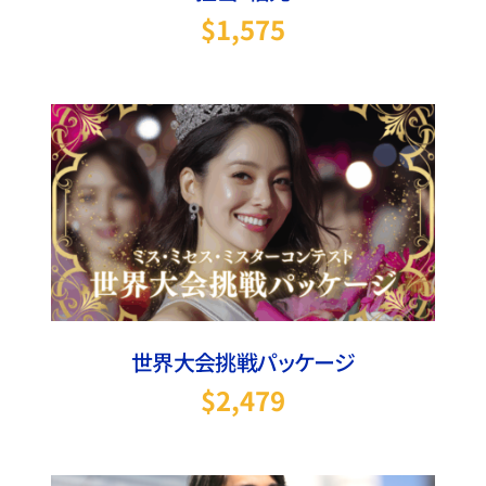
$
1,575
お買い物カゴに追加
/
詳細
世界大会挑戦パッケージ
$
2,479