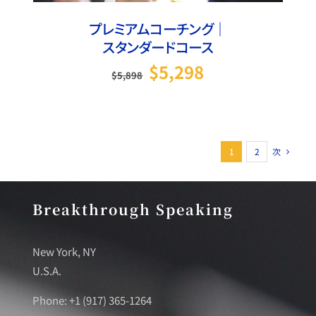
プレミアムコーチング｜
スタンダードコース
元の価格は
現在の価格は
$
5,298
$
5,898
$5,898
$5,298
でした。
です。
1
2
次
Breakthrough Speaking
New York, NY
U.S.A.
Phone: +1 (917) 365-1264