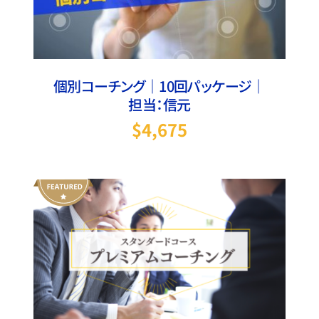
個別コーチング｜10回パッケージ｜
担当：信元
$
4,675
On Sale
お買い物カゴに追加
/
詳細