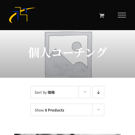
Skip
to
content
個人コーチング
Sort by
価格
Show
8 Products