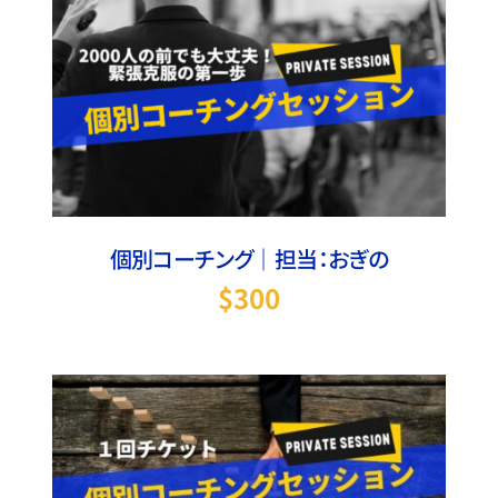
お買い物カゴに追加
/
詳細
個別コーチング｜担当：おぎの
$
300
お買い物カゴに追加
/
詳細