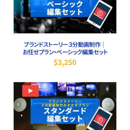
お買い物カゴに追加
/
詳細
ブランドストーリー３分動画制作｜
お任せプラン・ベーシック編集セット
$
3,250
お買い物カゴに追加
/
詳細