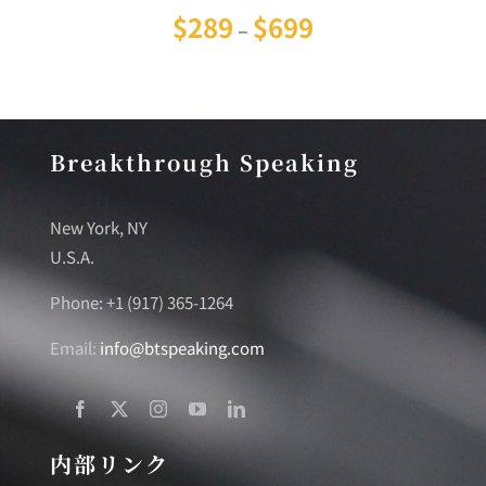
価格帯:
$
289
$
699
–
$289
–
$699
Breakthrough Speaking
New York, NY
U.S.A.
Phone: +1 (917) 365-1264
Email:
info@btspeaking.com
内部リンク