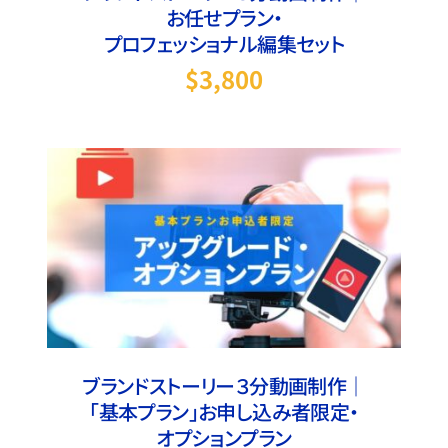
お任せプラン・
プロフェッショナル編集セット
$
3,800
この商品には複数のバリエ
オプションを選択
/
詳細
オプションは商品ページ
ブランドストーリー３分動画制作｜
「基本プラン」お申し込み者限定・
オプションプラン