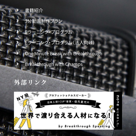
書籍紹介
3分動画制作プラン
Eラーニング・プログラム
Eラーニング・プログラム（法人向け）
One Minute Break with Breakthrough
Breakthrough with Champs
外部リンク