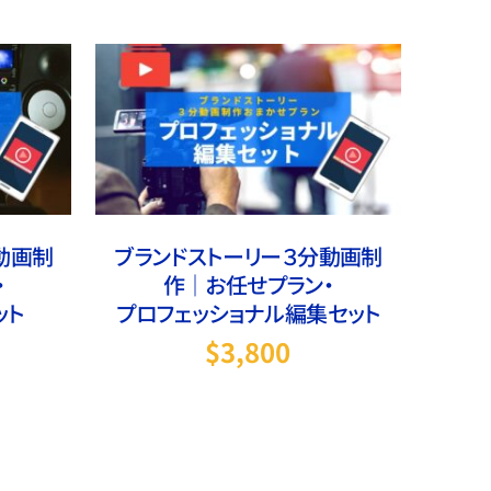
細
お買い物カゴに追加
/
詳細
動画制
ブランドストーリー３分動画制
・
作｜お任せプラン・
ット
プロフェッショナル編集セット
$
3,800