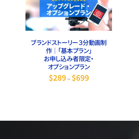
この商品には複数のバリエ
オプションを選択
/
詳細
オプションは商品ページか
ブランドストーリー３分動画制
作｜「基本プラン」
お申し込み者限定・
オプションプラン
価格帯:
$
289
$
699
–
$289
–
$699