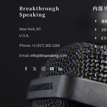
Breakthrough
内部
Speaking
書
New York, NY
3
U.S.A.
E
Phone: +1 (917) 365-1264
E
（
Email:
info@btspeaking.com
One
Br
Br