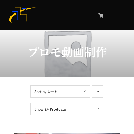
Skip
to
content
プロモ動画制作
Sort by
レート
Show
24 Products