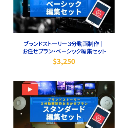
お買い物カゴに追加
/
詳細
ブランドストーリー３分動画制作｜
お任せプラン・ベーシック編集セット
$
3,250
お買い物カゴに追加
/
詳細