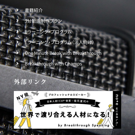
書籍紹介
3分動画制作プラン
Eラーニング・プログラム
Eラーニング・プログラム（法人向け）
One Minute Break with Breakthrough
Breakthrough with Champs
外部リンク