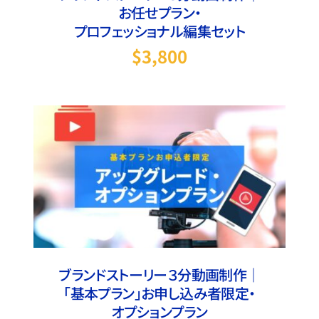
お任せプラン・
プロフェッショナル編集セット
$
3,800
この商品には複数のバリエ
オプションを選択
/
詳細
オプションは商品ページ
ブランドストーリー３分動画制作｜
「基本プラン」お申し込み者限定・
オプションプラン