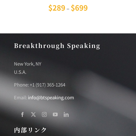
価格帯:
$
289
$
699
–
$289
–
$699
Breakthrough Speaking
New York, NY
U.S.A.
Phone: +1 (917) 365-1264
Email:
info@btspeaking.com
内部リンク