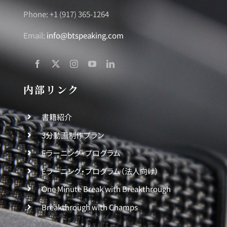
Phone: +1 (917) 365-1264
Email:
info@btspeaking.com
内部リンク
書籍紹介
3分動画制作プラン
Eラーニング・プログラム
Eラーニング・プログラム（法人向け）
One Minute Break with Breakthrough
Breakthrough with Champs