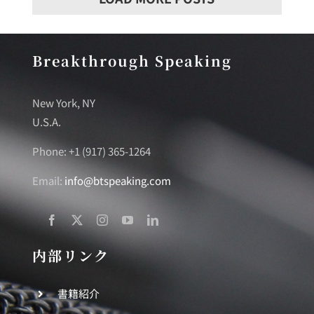
Breakthrough Speaking
New York, NY
U.S.A.
Phone: +1 (917) 365-1264
Email:
info@btspeaking.com
内部リンク
書籍紹介