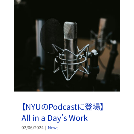
【NYUのPodcastに登場】
All in a Day’s Work
02/06/2024
|
News