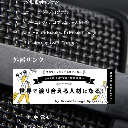
3分動画制作プラン
Eラーニング・プログラム
Eラーニング・プログラム（法人向け）
One Minute Break with Breakthrough
Breakthrough with Champs
外部リンク
espeaker認定
信元夏代のスピーチ術