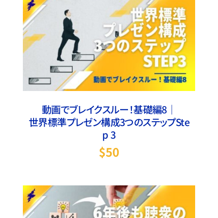
お買い物カゴに追加
/
詳細
動画でブレイクスルー！基礎編8｜
世界標準プレゼン構成3つのステップSte
p 3
$
50