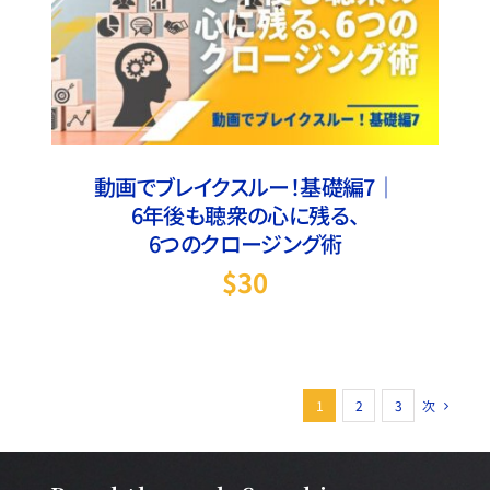
お買い物カゴに追加
/
詳細
動画でブレイクスルー！基礎編7｜
6年後も聴衆の心に残る、
6つのクロージング術
$
30
1
2
3
次