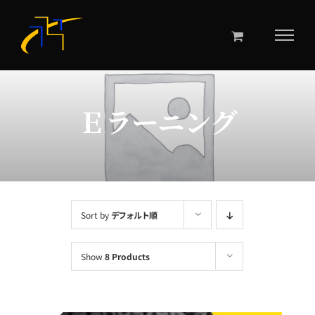
Skip
to
content
Ｅラーニング
Sort by
デフォルト順
Show
8 Products