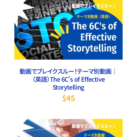
お買い物カゴに追加
/
詳細
動画でブレイクスルー！テーマ別動画｜
（英語）The 6C’s of Effective
Storytelling
$
45