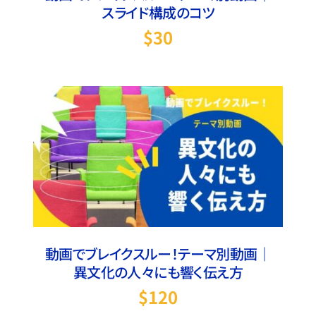
スライド構成のコツ
$
30
商品を購入する
/
詳細
動画でブレイクスルー！テーマ別動画｜
異文化の人々にも響く伝え方
$
120