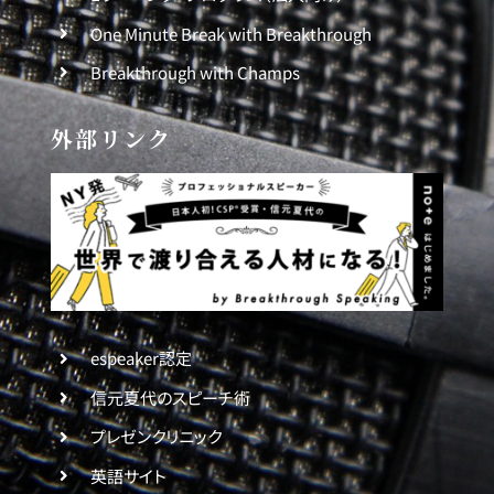
One Minute Break with Breakthrough
Breakthrough with Champs
外部リンク
espeaker認定
信元夏代のスピーチ術
プレゼンクリニック
英語サイト