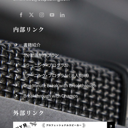
内部リンク
書籍紹介
3分動画制作プラン
Eラーニング・プログラム
Eラーニング・プログラム（法人向け）
One Minute Break with Breakthrough
Breakthrough with Champs
外部リンク