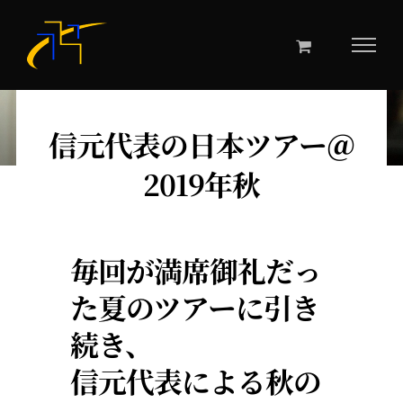
Skip
to
content
信元代表の日本ツアー＠
2019年秋
毎回が満席御礼だっ
た夏のツアーに引き
続き、
信元代表による秋の