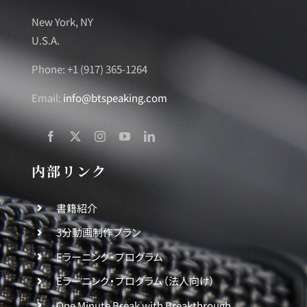
New York, NY
U.S.A.
Phone: +1 (917) 365-1264
Email:
info@btspeaking.com
内部リンク
書籍紹介
3分動画制作プラン
Eラーニング・プログラム
Eラーニング・プログラム（法人向け）
One Minute Break with Breakthrough