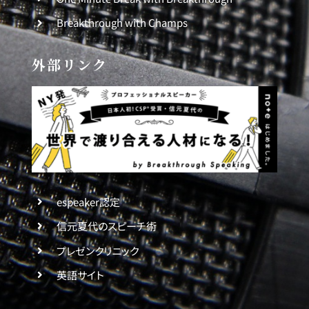
Breakthrough with Champs
外部リンク
espeaker認定
信元夏代のスピーチ術
プレゼンクリニック
英語サイト