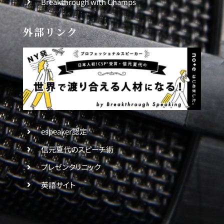
Breakthrough with Champs
外部リンク
espeaker認定
信元夏代のスピーチ術
プレゼンクリニック
英語サイト