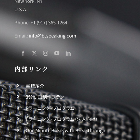
New York, NY
U.S.A.
Phone: +1 (917) 365-1264
Email:
info@btspeaking.com
内部リンク
書籍紹介
3分動画制作プラン
Eラーニング・プログラム
Eラーニング・プログラム（法人向け）
One Minute Break with Breakthrough