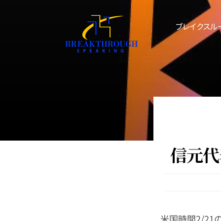
Skip
to
ブレイクスル
content
信元代
米国時間2/21