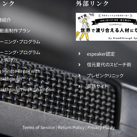
リンク
外部リンク
籍紹介
分動画制作プラン
ラーニング・プログラム
ラーニング・プログラム
espeaker認定
法人向け）
信元夏代のスピーチ術
 Minute Break with
プレゼンクリニック
eakthrough
英語サイト
eakthrough with Champs
Terms of Service
|
Return Policy
|
Privacy Policy