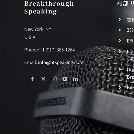
Breakthrough
内部
Speaking
書
New York, NY
3
U.S.A.
E
Phone: +1 (917) 365-1264
E
（
Email:
info@btspeaking.com
One
Br
Br