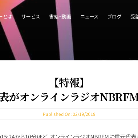
ーとは
サービス
書籍・動画
ニュース
ブログ
受
【特報】
表がオンラインラジオNBRF
Published On: 02/19/2019
の15:24から10分ほど、オンラインラジオNBRFMに信元代